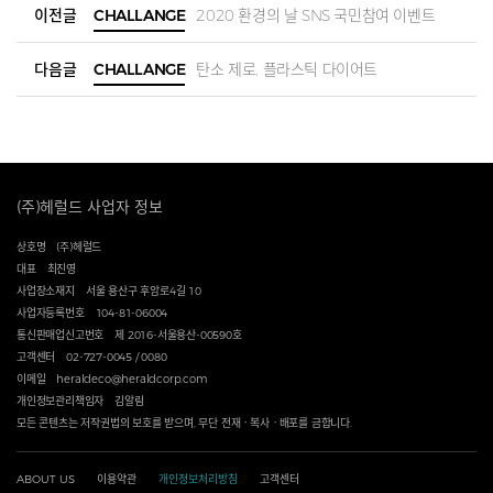
이전글
CHALLANGE
2020 환경의 날 SNS 국민참여 이벤트
다음글
CHALLANGE
탄소 제로, 플라스틱 다이어트
(주)헤럴드 사업자 정보
상호명
(주)헤럴드
대표
최진영
사업장소재지
서울 용산구 후암로4길 10
사업자등록번호
104-81-06004
통신판매업신고번호
제 2016-서울용산-00590호
고객센터
02-727-0045 / 0080
이메일
heraldeco@heraldcorp.com
개인정보관리책임자
김알림
모든 콘텐츠는 저작권법의 보호를 받으며, 무단 전재ㆍ복사ㆍ배포를 금합니다.
ABOUT US
이용약관
개인정보처리방침
고객센터