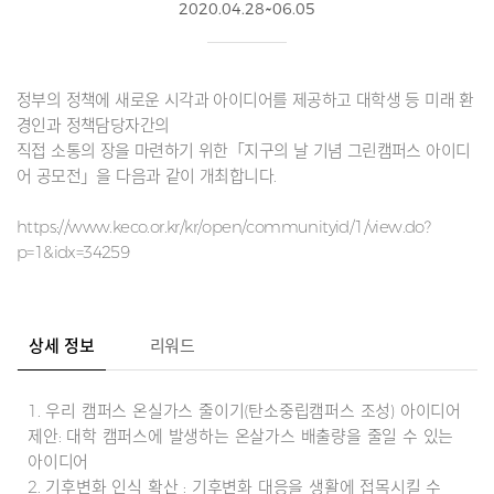
2020.04.28~06.05
정부의 정책에 새로운 시각과 아이디어를 제공하고 대학생 등 미래 환
경인과 정책담당자간의
직접 소통의 장을 마련하기 위한「지구의 날 기념 그린캠퍼스 아이디
어 공모전」을 다음과 같이 개최합니다.
https://www.keco.or.kr/kr/open/communityid/1/view.do?
p=1&idx=34259
상세 정보
리워드
1. 우리 캠퍼스 온실가스 줄이기(탄소중립캠퍼스 조성) 아이디어
제안: 대학 캠퍼스에 발생하는 온살가스 배출량을 줄일 수 있는
아이디어
2. 기후변화 인식 확산 : 기후변화 대응을 생활에 접목시킬 수