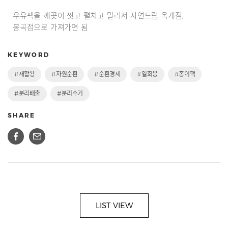
우유팩을 깨끗이 씻고 펼치고 말려서 자연드림 옥계점,
봉곡점으로 가져가면 됨
KEYWORD
#재활용
#자원순환
#순환경제
#일회용
#종이팩
#분리배출
#분리수거
SHARE
LIST VIEW