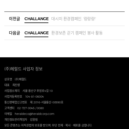
이전글
CHALLANGE
대시미 환경캠페인, '랑랑랑!'
다음글
CHALLANGE
환경보존 걷기 캠페인 봉사 활동
(주)헤럴드 사업자 정보
상호명
(주)헤럴드
대표
최진영
사업장소재지
서울 용산구 후암로4길 10
사업자등록번호
104-81-06004
통신판매업신고번호
제 2016-서울용산-00590호
고객센터
02-727-0045 / 0080
이메일
heraldeco@heraldcorp.com
개인정보관리책임자
김알림
모든 콘텐츠는 저작권법의 보호를 받으며, 무단 전재ㆍ복사ㆍ배포를 금합니다.