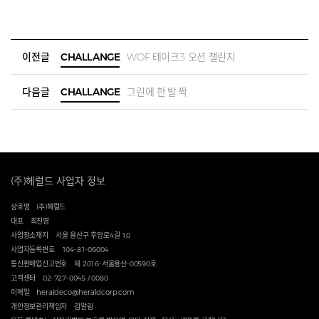
이전글
CHALLANGE
WOF 테이크3 오션 챌린지
다음글
CHALLANGE
그린에 한.발.짝
(주)헤럴드 사업자 정보
상호명
(주)헤럴드
대표
최진영
사업장소재지
서울 용산구 후암로4길 10
사업자등록번호
104-81-06004
통신판매업신고번호
제 2016-서울용산-00590호
고객센터
02-727-0045 / 0080
이메일
heraldeco@heraldcorp.com
개인정보관리책임자
김알림