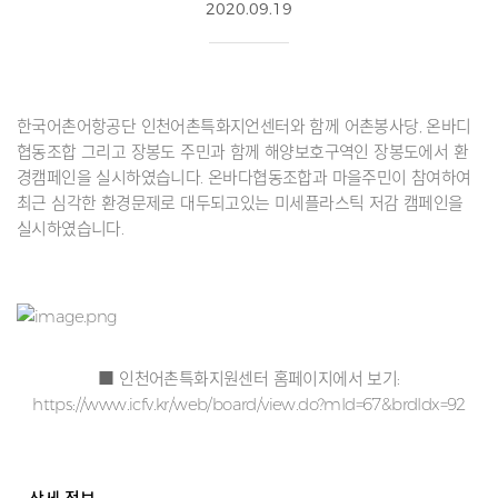
2020.09.19
한국어촌어항공단 인천어촌특화지언센터와 함께 어촌봉사당, 온바디
협동조합 그리고 장봉도 주민과 함께 해양보호구역인 장봉도에서 환
경캠페인을 실시하였습니다. 온바다협동조합과 마을주민이 참여하여
최근 심각한 환경문제로 대두되고있는 미세플라스틱 저감 캠페인을
실시하였습니다.
■ 인천어촌특화지원센터 홈페이지에서 보기:
https://www.icfv.kr/web/board/view.do?mId=67&brdIdx=92