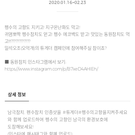
2020.01.16~02.23
펭수의 고향도 지키고! 지구온난화도 막고!
귀염뽀짝 펭수참치도 얻고! 펭수 에코백도 받고! 맛있는 동원참치도 먹
고!!!????????????
일석오조(오억개)의 튜게더 캠페인에 참여해주실 참이죠?
■ 동원참치 인스타그램에서 보기:
https://www.instagram.com/p/B7xeD4AHlEh/
상세 정보
남극참치, 펜수참치 인증샷을 #튜게더#펭수의고향을지켜주세요
와 함께 업로드하여 펭수의 고향인 남극의 환경보호에
도참해보세요!
(인스타에 해시태그와 함꼐 업로드)