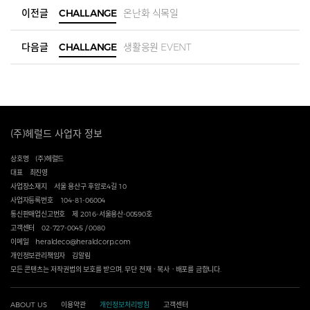
이전글
CHALLANGE
온난화 식목일
다음글
CHALLANGE
생활응원 EVENT
(주)헤럴드 사업자 정보
상호명
(주)헤럴드
대표
최진영
사업장소재지
서울 용산구 후암로4길 10
사업자등록번호
104-81-06004
통신판매업신고번호
제 2016-서울용산-00590호
고객센터
02-727-0045 / 0080
이메일
heraldeco@heraldcorp.com
개인정보관리책임자
김알림
모든 콘텐츠는 저작권법의 보호를 받으며, 무단 전재ㆍ복사ㆍ배포를 금합니다.
ABOUT US
이용약관
개인정보처리방침
고객센터