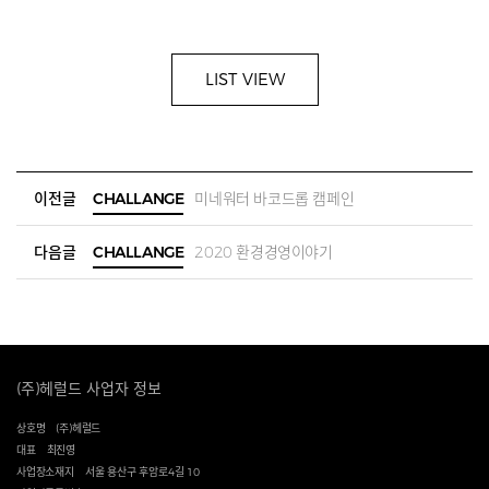
LIST VIEW
이전글
CHALLANGE
미네워터 바코드롭 캠페인
다음글
CHALLANGE
2020 환경경영이야기
(주)헤럴드 사업자 정보
상호명
(주)헤럴드
대표
최진영
사업장소재지
서울 용산구 후암로4길 10