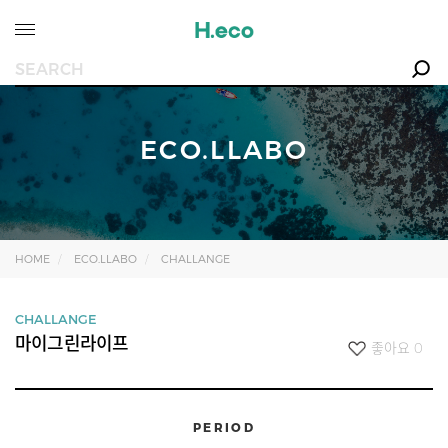
ECO.LLABO
HOME
ECO.LLABO
CHALLANGE
CHALLANGE
마이그린라이프
좋아요
0
PERIOD