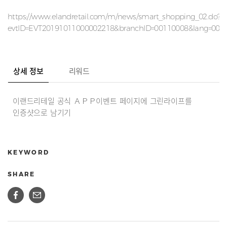
https://www.elandretail.com/m/news/smart_shopping_02.do?
evtID=EVT20191011000002218&branchID=00110008&lang=000
상세 정보
리워드
이랜드리테일 공식 ＡＰＰ이벤트 페이지에 그린라이프를
인증샷으로 남기기
KEYWORD
SHARE