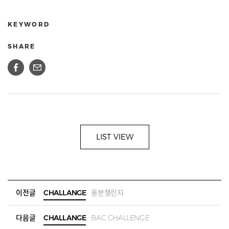
KEYWORD
SHARE
LIST VIEW
이전글
CHALLANGE
올분챌린지
다음글
CHALLANGE
BAC CHALLENGE