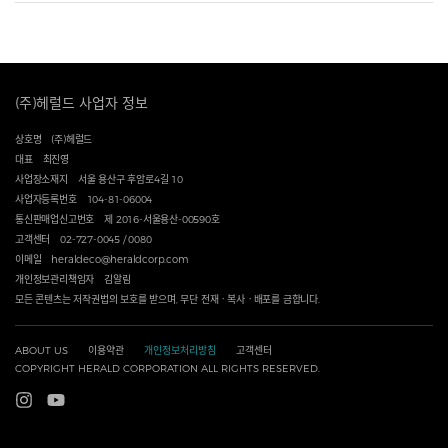
(주)헤럴드 사업자 정보
상호명
(주)헤럴드
대표
최진영
사업장소재지
서울 용산구 후암로4길 10
사업자등록번호
104-81-06004
통신판매업신고번호
제 2016-서울용산-00590호
고객센터
02-727-0045 / 0080
이메일
heraldeco@heraldcorp.com
개인정보관리책임자
김알림
모든 콘텐츠는 저작권법의 보호를 받으며, 무단 전재ㆍ복사ㆍ배포를 금합니다.
ABOUT US
이용약관
개인정보처리방침
고객센터
COPYRIGHT HERALD CORPORATION ALL RIGHTS RESERVED.