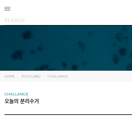
HOME
ECO.LLABO
CHALLANGE
CHALLANGE
오늘의 분리수거