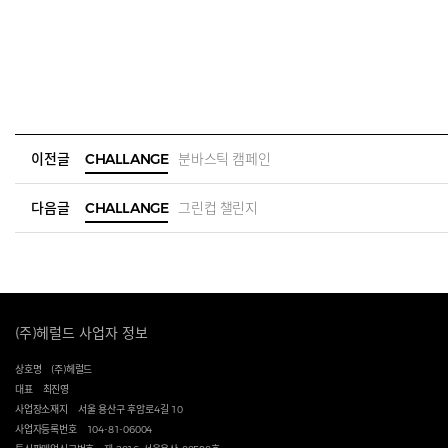
이전글
CHALLANGE
분바스틱 캠페인
다음글
CHALLANGE
그린컵 챌린지
(주)헤럴드 사업자 정보
상호명
(주)헤럴드
대표
최진영
사업장소재지
서울 용산구 후암로4길 10
사업자등록번호
104-81-06004