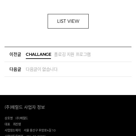
LIST VIEW
이전글
CHALLANGE
플로깅 지원 프로그램
다음글
다음글이 없습니다.
(주)헤럴드 사업자 정보
상호명
(주)헤럴드
대표
최진영
사업장소재지
서울 용산구 후암로4길 10