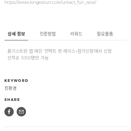
https://www.longestrun.co.kr/untact_fun_race/
상세 정보
인증방법
리워드
필요물품
롱기스트런 앱 메인 '언택트 펀 레이스>참가신청'에서 신청,
선착순 3000명만 가능
KEYWORD
친환경
SHARE