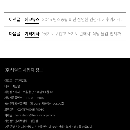
이전글
에코뉴스
2045 탄소중립 비전 선언한 인천시, 기후위기시계 청사에 설치
다음글
기획기사
“씻기도 귀찮고 쓰기도 편해서” 식당 물컵, 언제까지 일회용 써? [지구, 뭐래?]
(주)헤럴드 사업자 정보
상호명
(주)헤럴드
대표
최진영
사업장소재지
서울 용산구 후암로4길 10
사업자등록번호
104-81-06004
통신판매업신고번호
제 2016-서울용산-00590호
고객센터
02-727-0045 / 0080
이메일
heraldeco@heraldcorp.com
개인정보관리책임자
김알림
모든 콘텐츠는 저작권법의 보호를 받으며, 무단 전재ㆍ복사ㆍ배포를 금합니다.