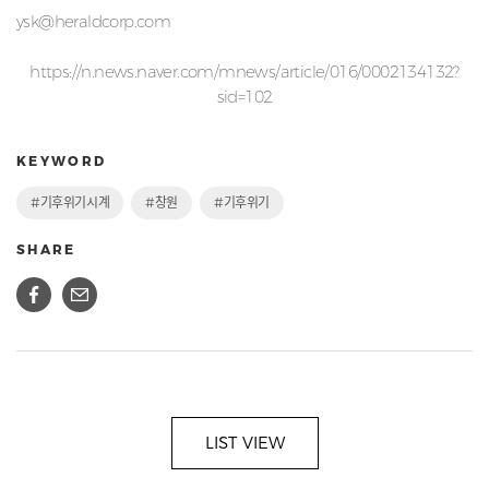
ysk@heraldcorp.com
https://n.news.naver.com/mnews/article/016/0002134132?
sid=102
KEYWORD
#기후위기시계
#창원
#기후위기
SHARE
LIST VIEW