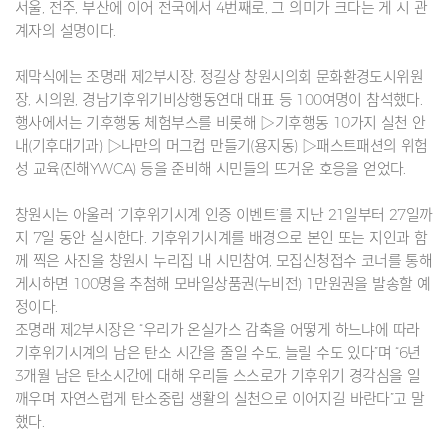
서울, 전주, 부산에 이어 전국에서 4번째로, 그 의미가 크다는 게 시 관
계자의 설명이다.
제막식에는 조명래 제2부시장, 정길상 창원시의회 문화환경도시위원
장, 시의원, 경남기후위기비상행동연대 대표 등 100여명이 참석했다.
행사에서는 기후행동 체험부스를 비롯해 ▷기후행동 10가지 실천 안
내(기후대기과) ▷나만의 머그컵 만들기(용지동) ▷패스트패션의 위험
성 교육(진해YWCA) 등을 준비해 시민들의 뜨거운 호응을 얻었다.
창원시는 아울러 ‘기후위기시계 인증 이벤트’를 지난 21일부터 27일까
지 7일 동안 실시한다. 기후위기시계를 배경으로 본인 또는 지인과 함
께 찍은 사진을 창원시 누리집 내 시민참여, 모집신청접수 코너를 통해
게시하면 100명을 추첨해 모바일상품권(누비전) 1만원권을 발송할 예
정이다.
조명래 제2부시장은 “우리가 온실가스 감축을 어떻게 하느냐에 따라
기후위기시계의 남은 탄소 시간을 줄일 수도, 늘릴 수도 있다”며 “6년
3개월 남은 탄소시간에 대해 우리들 스스로가 기후위기 경각심을 일
깨우며 자연스럽게 탄소중립 생활의 실천으로 이어지길 바란다”고 말
했다.