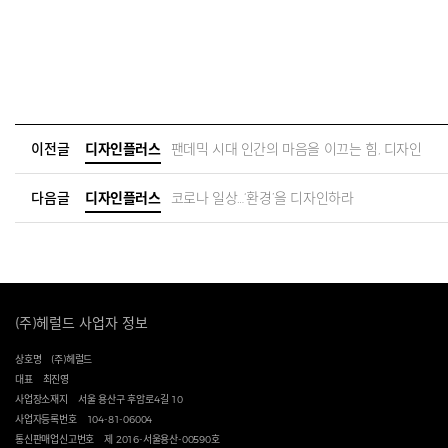
이전글
디자인플러스
팬데믹 시대 인간의 마음을 이끄는 힘, 디자인
다음글
디자인플러스
코로나 일상…‘환경’을 디자인하라
(주)헤럴드 사업자 정보
상호명
(주)헤럴드
대표
최진영
사업장소재지
서울 용산구 후암로4길 10
사업자등록번호
104-81-06004
통신판매업신고번호
제 2016-서울용산-00590호