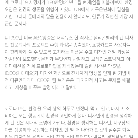
계 코로나19 사망자가 180만명(21년 1월 현재)임을 떠올려보자. 환경
오염은 인간의 생존을 위협하고 있다. UN에서 지구온난화에 일침을
가한 그레타 툰베리의 말을 인용하지 않더라도, 인류가 직면한 가장 시
급한 문제다.
#1999년 미국 ABC방송은 저녁뉴스 한 꼭지로 실리콘밸리의 한 디자
인 전문회사의 프로젝트 수행 과정을 송출했다. 쇼핑카트를 사용자들
이 편리하게 쓸 수 있도록 고치라는 미션을 주고 디자인 개발 과정을
가감없이 보도했다. 문제가 무엇인지 관찰하고, 브레인스토밍하고, 아
이디에션을 거쳐 프로토타입을 제작했는데 걸린 시간은 단 5일.
IDEO(아이데오)가 디자인 혁신으로 전세계적 명성을 얻게 된 기념비
적 다큐멘터리다. CEO인 팀 브라운은 “디자인적 사고는 문제를 해결
하고, 세상을 바꾸는 발명”이라고 말한다.
코로나19는 ‘환경’을 우리 삶의 화두로 던졌다. 먹고, 입고, 마시고, 소
비하는 모든 행동에서 환경을 고민하게 했다. 디자인이 환경을 생각하
게 된 것은 시대적 소명에 가깝다. 환경을 생각하는 디자인, 지구상의
다른 생명체와 공생하는 디자인, 한 발 더 나아가 인간의 실수를 되돌
리는 디자인은 윤리적 소비, 착한 소비 트랜드와 맞물려 경제활동의 벨