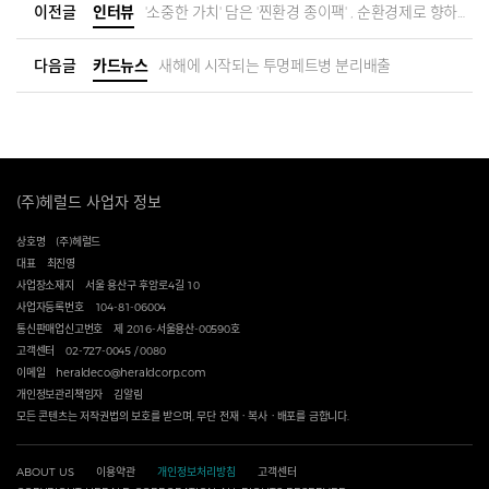
이전글
인터뷰
'소중한 가치' 담은 '찐환경 종이팩' , 순환경제로 향하는 종이팩의 무한도전
다음글
카드뉴스
새해에 시작되는 투명페트병 분리배출
(주)헤럴드 사업자 정보
상호명
(주)헤럴드
대표
최진영
사업장소재지
서울 용산구 후암로4길 10
사업자등록번호
104-81-06004
통신판매업신고번호
제 2016-서울용산-00590호
고객센터
02-727-0045 / 0080
이메일
heraldeco@heraldcorp.com
개인정보관리책임자
김알림
모든 콘텐츠는 저작권법의 보호를 받으며, 무단 전재ㆍ복사ㆍ배포를 금합니다.
ABOUT US
이용약관
개인정보처리방침
고객센터