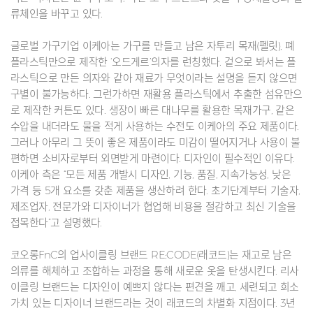
류체인을 바꾸고 있다.
글로벌 가구기업 이케아는 가구를 만들고 남은 자투리 목재(펠릿), 폐
플라스틱만으로 제작한 ‘오드게르’의자를 런칭했다. 겉으로 봐서는 플
라스틱으로 만든 의자와 같아 재료가 무엇이라는 설명을 듣지 않으면
구별이 불가능하다. 그런가하면 재활용 플라스틱에서 추출한 섬유만으
로 제작한 커튼도 있다. 생장이 빠른 대나무를 활용한 목재가구, 같은
수압을 내더라도 물을 적게 사용하는 수전도 이케아의 주요 제품이다.
그러나 아무리 그 뜻이 좋은 제품이라도 미감이 떨어지거나 사용이 불
편하면 소비자로부터 외면받게 마련이다. 디자인이 필수적인 이유다.
이케아 측은 “모든 제품 개발시 디자인, 기능, 품질, 지속가능성, 낮은
가격 등 5개 요소를 갖춘 제품을 생산하려 한다. 초기단계부터 기술자,
제조업자, 전문가와 디자이너가 협업해 비용을 절감하고 최신 기술을
접목한다”고 설명했다.
코오롱FnC의 업사이클링 브랜드 RE;CODE(래코드)는 재고로 남은
의류를 해체하고 조합하는 과정을 통해 새로운 옷을 탄생시킨다. 리사
이클링 브랜드는 디자인이 예쁘지 않다는 편견을 깨고, 세련되고 희소
가치 있는 디자이너 브랜드라는 것이 래코드의 차별화 지점이다. 3년