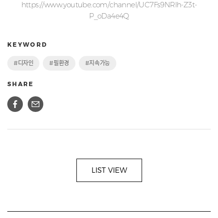
https://www.youtube.com/channel/UC7Fs9NRlh-Z3t-
P_oDa4e4Q
KEYWORD
#디자인
#필환경
#지속가능
SHARE
LIST VIEW