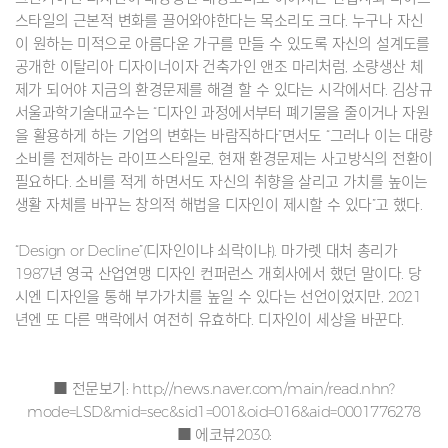
스타일의 근본적 변화를 끌어와야한다는 목소리도 크다. 누구나 자신
이 원하는 미적으로 아름다운 가구를 만들 수 있도록 자신의 설계도를
공개한 이탈리아 디자이너이자 건축가인 앤조 마리처럼, 소량생산 체
제가 되어야 지금의 환경문제를 해결 할 수 있다는 시각에서다. 김상규
서울과학기술대교수는 “디자인 과정에서부터 폐기물을 줄이거나 자원
을 활용하게 하는 기업의 변화는 바람직하다”면서도 “그러나 이는 대량
소비를 전제하는 라이프스타일로, 현재 환경문제는 사고방식의 전환이
필요하다. 소비를 적게 하면서도 자신의 취향을 살리고 가치를 높이는
생활 자체를 바꾸는 창의적 해법을 디자인이 제시할 수 있다”고 했다.
“Design or Decline”(디자인이냐 쇠락이냐). 마가렛 대처 총리가
1987년 영국 산업연맹 디자인 컨퍼런스 개회사에서 했던 말이다. 당
시엔 디자인을 통해 부가가치를 높일 수 있다는 선언이었지만, 2021
년엔 또 다른 맥락에서 여전히 유효하다. 디자인이 세상을 바꾼다.
■ 전문보기:
http://news.naver.com/main/read.nhn?
mode=LSD&mid=sec&sid1=001&oid=016&aid=0001776278
■ 에코뷰2030: