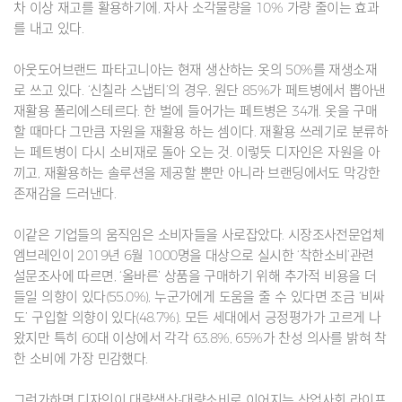
차 이상 재고를 활용하기에, 자사 소각물량을 10% 가량 줄이는 효과
를 내고 있다.
아웃도어브랜드 파타고니아는 현재 생산하는 옷의 50%를 재생소재
로 쓰고 있다. ‘신칠라 스냅티’의 경우, 원단 85%가 페트병에서 뽑아낸
재활용 폴리에스테르다. 한 벌에 들어가는 페트병은 34개. 옷을 구매
할 때마다 그만큼 자원을 재활용 하는 셈이다. 재활용 쓰레기로 분류하
는 페트병이 다시 소비재로 돌아 오는 것. 이렇듯 디자인은 자원을 아
끼고, 재활용하는 솔루션을 제공할 뿐만 아니라 브랜딩에서도 막강한
존재감을 드러낸다.
이같은 기업들의 움직임은 소비자들을 사로잡았다. 시장조사전문업체
엠브레인이 2019년 6월 1000명을 대상으로 실시한 ‘착한소비’관련
설문조사에 따르면, ‘올바른’ 상품을 구매하기 위해 추가적 비용을 더
들일 의향이 있다(55.0%), 누군가에게 도움을 줄 수 있다면 조금 ‘비싸
도’ 구입할 의향이 있다(48.7%). 모든 세대에서 긍정평가가 고르게 나
왔지만 특히 60대 이상에서 각각 63.8%, 65%가 찬성 의사를 밝혀 착
한 소비에 가장 민감했다.
그런가하면 디자인이 대량생산-대량소비로 이어지는 산업사회 라이프