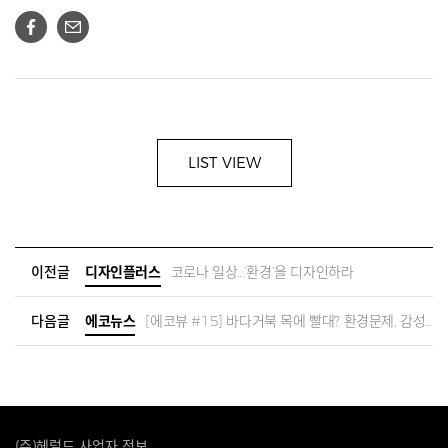
LIST VIEW
이전글
디자인플러스
코로나 일상…‘환경’을 디자인하라
다음글
에코뉴스
[에코뷰 #15] 바다거북 목에 빨대? 환경문제, 감성적 접근만으로는 안돼
(주)헤럴드 사업자 정보