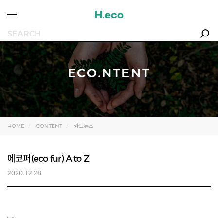
ECO.NTENT
HOME
CONTENT
카드뉴스
에코퍼(eco fur) A to Z
2020.12.28