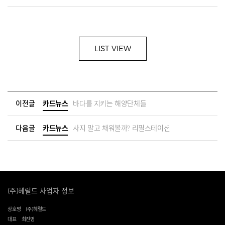
LIST VIEW
이전글
카드뉴스
바다를 지키는 해양단체들
다음글
카드뉴스
사지 말고 채워볼까? 리필스테이션
(주)헤럴드 사업자 정보
상호명
(주)헤럴드
대표
최진영