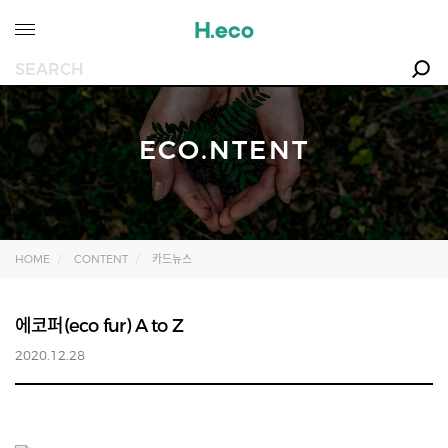
ECO.NTENT
HOME
CONTENT
카드뉴스
에코퍼(eco fur) A to Z
2020.12.28