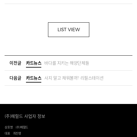
LIST VIEW
이전글
카드뉴스
바다를 지키는 해양단체들
다음글
카드뉴스
사지 말고 채워볼까? 리필스테이션
(주)헤럴드 사업자 정보
상호명
(주)헤럴드
대표
최진영