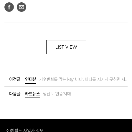
LIST VIEW
이전글
인터뷰
기후변화를 막는 key '바다', 바다를 지키지 못하면 지구도 구할 수 없어 | 포어시스 원종화 대표
다음글
카드뉴스
생선도 '인증'시대
(주)헤럴드 사업자 정보