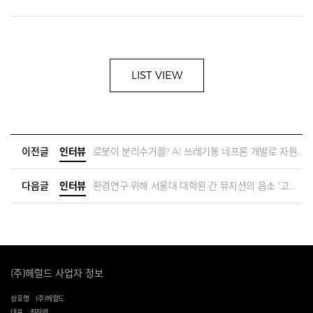
LIST VIEW
이전글
인터뷰
로봇이 분리수거를? AI 쓰레기통 네프론 개발로 자원순환 가속화 l 김정빈 수퍼빈 대표
다음글
인터뷰
환경연구 위해 서울대 대학원 간 뮤지션의 읍소 "고기굽는 캠핑은 이제 그만.." | 노리플라이 정욱재
(주)헤럴드 사업자 정보
상호명
(주)헤럴드
대표
최진영