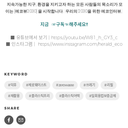
지속가능한 지구, 환경을 지키고자 하는 모든 사람들의 목소리가 모
이는 [에코뷰2030] 을 시작합니다.  우리의 2030을 위한 에코인터뷰, 
지금 ☞구독☜해주세요!!
■ 유튜브에서 보기 |
https://youtu.be/W81_h_GY3_c
■ 인스타그램 |
https://www.instagram.com/herald_eco
KEYWORD
#덕후
#제로웨이스트
#zerowaste
#쓰레기
#리필
#재활용
#플라스틱프리
#플라스틱어택
#일회용컵보증금제
SHARE