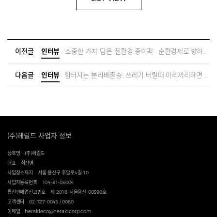
이전글
인터뷰
'소중한 가치' 담은 '찐환경 종이팩' , 순환경제로 향하는 종이팩의 무한도전
다음글
인터뷰
힙터지는 '분리배출송', 쓰레기 버릴때 아리까리하면 이 노래 불러봐~ | 쓰레기힙스터 홍수열
(주)헤럴드 사업자 정보
상호명
(주)헤럴드
대표
최진영
사업장소재지
서울 용산구 후암로4길 10
사업자등록번호
104-81-06004
통신판매업신고번호
제 2016-서울용산-00590호
고객센터
02-727-0045 / 0080
이메일
heraldeco@heraldcorp.com