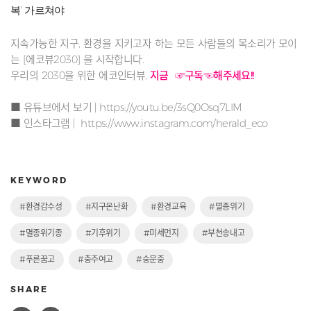
복' 가르쳐야
지속가능한 지구, 환경을 지키고자 하는 모든 사람들의 목소리가 모이
는 [에코뷰2030] 을 시작합니다.
우리의 2030을 위한 에코인터뷰,
지금 ☞구독☜해주세요!!
■ 유튜브에서 보기 |
https://youtu.be/3sQ0Osq7LIM
■ 인스타그램 |
https://www.instagram.com/herald_eco
KEYWORD
#환경감수성
#지구온난화
#환경교육
#멸종위기
#멸종위기종
#기후위기
#미세먼지
#부천송내고
#푸른꿈고
#충주여고
#숭문중
SHARE