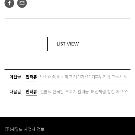
LIST VIEW
이전글
인터뷰
탄소배출, flex 하고 계신가요? 기후위기에 그늘진 밀레니얼의 꿈과 고민을 들어주세요.
다음글
인터뷰
펀쿨섹 한국판 쓰레기 킬러들, 패션처럼 힙한 에코 스타트업 이야기! | 트래쉬 버스터즈 대표 곽재원
(주)헤럴드 사업자 정보