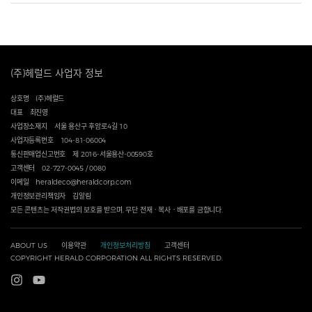
(주)헤럴드 사업자 정보
상호명
(주)헤럴드
대표
최진영
사업장소재지
서울 용산구 후암로4길 10
사업자등록번호
104-81-06004
통신판매업신고번호
제 2016-서울용산-00590호
고객센터
02-727-0045 / 0080
이메일
heraldeco@heraldcorp.com
개인정보관리책임자
김알림
모든 콘텐츠는 저작권법의 보호를 받으며, 무단 전재ㆍ복사ㆍ배포를 금합니다.
ABOUT US
이용약관
개인정보처리방침
고객센터
COPYRIGHT HERALD CORPORATION ALL RIGHTS RESERVED.