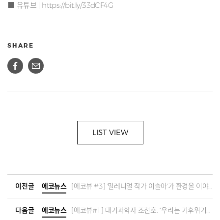
■ 유튜브 |
https://bit.ly/33dCF4G
SHARE
LIST VIEW
이전글
에코뉴스
[에코뷰 #3] '밀레니얼 작가 이슬아'가 환경을 이야기 하는 방법
다음글
에코뉴스
[에코뷰#1] 대기과학자 조천호, “우리는 기후위기를 막을 수 있는 마지막 세대”