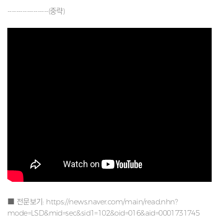
-------------------(중략)
■ 전문보기:
https://news.naver.com/main/read.nhn?
mode=LSD&mid=sec&sid1=102&oid=016&aid=0001731745