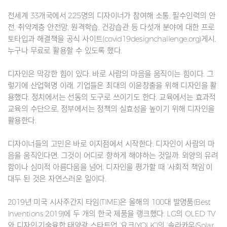
전세계 33개국에서 225명의 디자이너가 참여해 소통, 필수인력의 안
전, 취약계층 안전망, 원격학습, 건강습관 등 다섯개 분야에 대한 프로
토타입과 해결책을 공식 사이트(covid19designchallenge.org)게시,
누구나 무료로 활용할 수 있도록 했다.
디자인은 막강한 힘이 있다. 바로 사람의 마음을 움직이는 힘이다. 그
렇기에 산업혁명 이래, 기업들은 최대의 이윤창출을 위해 디자인을 활
용했다. 정치에서는 선동의 도구로 쓰이기도 한다. 교육에서는 효과적
교육의 수단으로, 정부에서는 정책의 실효성을 높이기 위해 디자인을
활용한다.
디자이너들의 고민은 바로 이지점에서 시작한다. 디자인이 사람의 마
음을 움직인다면, 그것이 어디로 향하게 해야하는 것일까. 외양의 유려
함이나 심미적 아름다움을 넘어, 디자인을 평가할 때 ’사회적 책임‘이
대두 된 것은 자연스러운 일이다.
2019년 미국 시사주간지 타임(TIME)은 올해의 100대 발명품(Best
Inventions 2019)에 두 개의 한국 제품을 랭크했다. LG의 OLED TV
와 디자인·기술융합 태양광 스타트업 ‘요크(YOLK’)의 ‘솔라카우(Solar