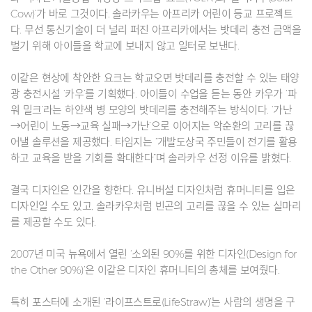
Cow)’가 바로 그것이다. 솔라카우는 아프리카 어린이 등교 프로젝트
다. 무선 통신기술이 더 널리 퍼진 아프리카에서는 밧데리 충전 금액을
벌기 위해 아이들을 학교에 보내지 않고 일터로 보낸다.
이같은 현상에 착안한 요크는 학교오면 밧데리를 충전할 수 있는 태양
광 충전시설 ‘카우’를 기획했다. 아이들이 수업을 듣는 동안 카우가 ‘파
워 밀크’라는 하얀색 병 모양의 밧데리를 충전해주는 방식이다. ‘가난
→어린이 노동→교육 실패→가난’으로 이어지는 악순환의 고리를 끊
어낼 솔루션을 제공했다. 타임지는 “개발도상국 주민들이 전기를 활용
하고 교육을 받을 기회를 확대한다”며 솔라카우 선정 이유를 밝혔다.
결국 디자인은 인간을 향한다. 유니버설 디자인처럼 휴머니티를 입은
디자인일 수도 있고, 솔라카우처럼 빈곤의 고리를 끊을 수 있는 실마리
를 제공할 수도 있다.
2007년 미국 뉴욕에서 열린 ‘소외된 90%를 위한 디자인(Design for
the Other 90%)’은 이같은 디자인 휴머니티의 총체를 보여줬다.
특히 포스터에 소개된 ‘라이프스트로(LifeStraw)’는 사람의 생명을 구