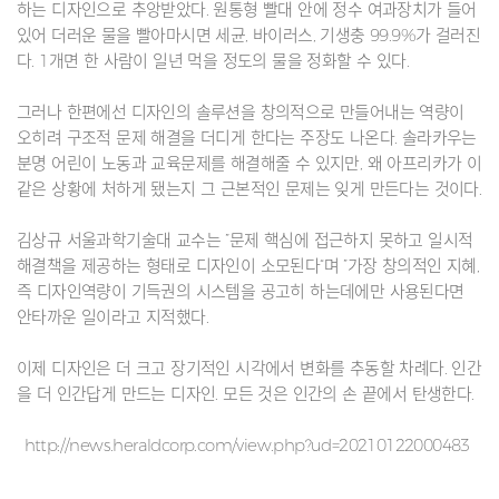
하는 디자인으로 추앙받았다. 원통형 빨대 안에 정수 여과장치가 들어
있어 더러운 물을 빨아마시면 세균, 바이러스, 기생충 99.9%가 걸러진
다. 1개면 한 사람이 일년 먹을 정도의 물을 정화할 수 있다.
그러나 한편에선 디자인의 솔루션을 창의적으로 만들어내는 역량이
오히려 구조적 문제 해결을 더디게 한다는 주장도 나온다. 솔라카우는
분명 어린이 노동과 교육문제를 해결해줄 수 있지만, 왜 아프리카가 이
같은 상황에 처하게 됐는지 그 근본적인 문제는 잊게 만든다는 것이다.
김상규 서울과학기술대 교수는 ”문제 핵심에 접근하지 못하고 일시적
해결책을 제공하는 형태로 디자인이 소모된다“며 ”가장 창의적인 지혜,
즉 디자인역량이 기득권의 시스템을 공고히 하는데에만 사용된다면
안타까운 일이라고 지적했다.
이제 디자인은 더 크고 장기적인 시각에서 변화를 추동할 차례다. 인간
을 더 인간답게 만드는 디자인. 모든 것은 인간의 손 끝에서 탄생한다.
http://news.heraldcorp.com/view.php?ud=20210122000483