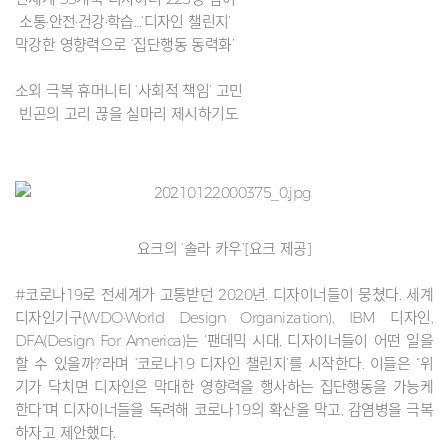
소통·안전·건강·학습…‘디자인 챌린지’
막강한 영향력으로 ‘집단행동 동력화’
소외 극복 휴머니티 ‘사회적 책임’ 고민
빈곤의 고리 끊을 실마리 제시하기도
요크의 ‘솔라 카우’[요크 제공]
#코로나19로 전세계가 고통받던 2020년. 디자이너들이 뭉쳤다. 세계
디자인기구(WDO·World Design Organization), IBM 디자인,
DFA(Design For America)는 ‘팬데믹 시대, 디자이너들이 어떤 일을
할 수 있을까?’라며 ‘코로나19 디자인 챌린지’를 시작한다. 이들은 “위
기가 닥치면 디자인은 막대한 영향력을 행사하는 집단행동을 가능케
한다”며 디자이너들을 독려해 코로나19의 확산을 막고, 감염병을 극복
하자고 제안했다.