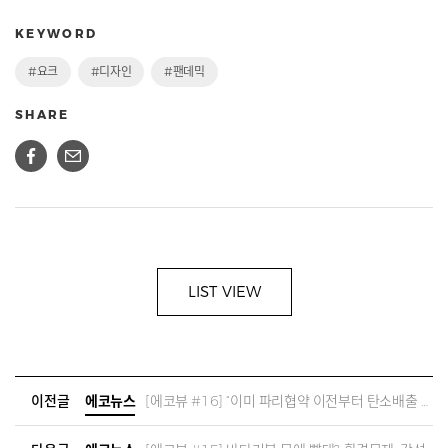
KEYWORD
#요크
#디자인
#팬데믹
SHARE
LIST VIEW
이전글
에코뉴스
[에코뷰 #16] “이미 파리협약 이전부터 탄소배출 절감을 목표로 삼았죠”