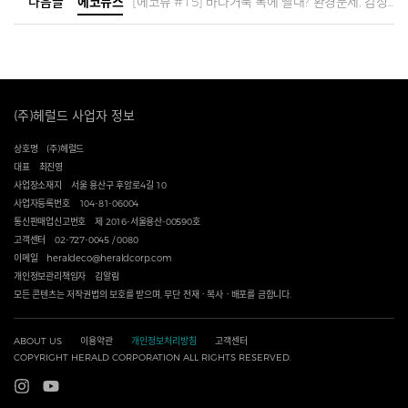
다음글
에코뉴스
[에코뷰 #15] 바다거북 목에 빨대? 환경문제, 감성적 접근만으로는 안돼
(주)헤럴드 사업자 정보
상호명
(주)헤럴드
대표
최진영
사업장소재지
서울 용산구 후암로4길 10
사업자등록번호
104-81-06004
통신판매업신고번호
제 2016-서울용산-00590호
고객센터
02-727-0045 / 0080
이메일
heraldeco@heraldcorp.com
개인정보관리책임자
김알림
모든 콘텐츠는 저작권법의 보호를 받으며, 무단 전재ㆍ복사ㆍ배포를 금합니다.
ABOUT US
이용약관
개인정보처리방침
고객센터
COPYRIGHT HERALD CORPORATION ALL RIGHTS RESERVED.