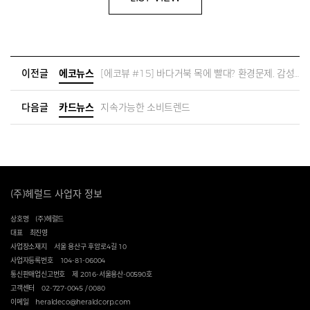
이전글
에코뉴스
[에코뷰 #15] 바다거북 목에 빨대? 환경문제, 감성적 접근만으로는 안돼
다음글
카드뉴스
지속가능한 소비트렌드
(주)헤럴드 사업자 정보
상호명
(주)헤럴드
대표
최진영
사업장소재지
서울 용산구 후암로4길 10
사업자등록번호
104-81-06004
통신판매업신고번호
제 2016-서울용산-00590호
고객센터
02-727-0045 / 0080
이메일
heraldeco@heraldcorp.com