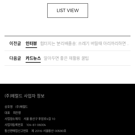
LIST VIEW
이전글
인터뷰
힙터지는 '분리배출송', 쓰레기 버릴때 아리까리하면 이 노래 불러봐~ | 쓰레기힙스터 홍수열
다음글
카드뉴스
알아두면 좋은 재활용 꿀팁
(주)헤럴드 사업자 정보
상호명
(주)헤럴드
대표
최진영
사업장소재지
서울 용산구 후암로4길 10
사업자등록번호
104-81-06004
통신판매업신고번호
제 2016-서울용산-00590호