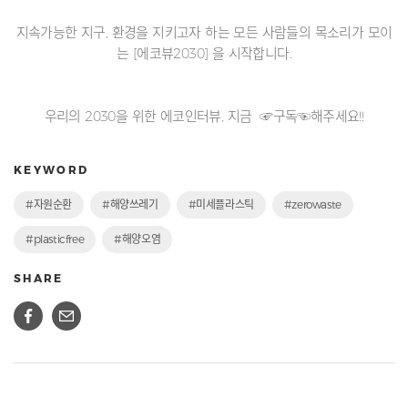
지속가능한 지구, 환경을 지키고자 하는 모든 사람들의 목소리가 모이
는 [에코뷰2030] 을 시작합니다.
우리의 2030을 위한 에코인터뷰, 지금 ☞구독☜해주세요!!
KEYWORD
#자원순환
#해양쓰레기
#미세플라스틱
#zerowaste
#plasticfree
#해양오염
SHARE