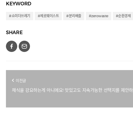
KEYWORD
#쇼미더쓰레기
#제로웨이스트
#분리배출
#zerowaste
#순환경제
SHARE
이전글
채식을 강요하는게 아니에요! 맛있고도 지속가능한 선택지를 제안