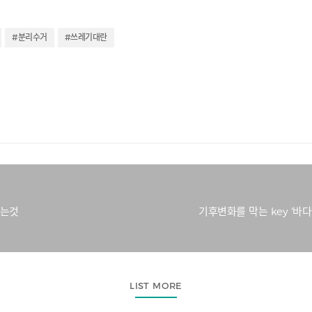
#분리수거
#쓰레기대란
하는것
기후변화를 막는 key '바
LIST MORE