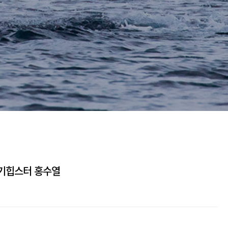
레기힙스터 홍수열