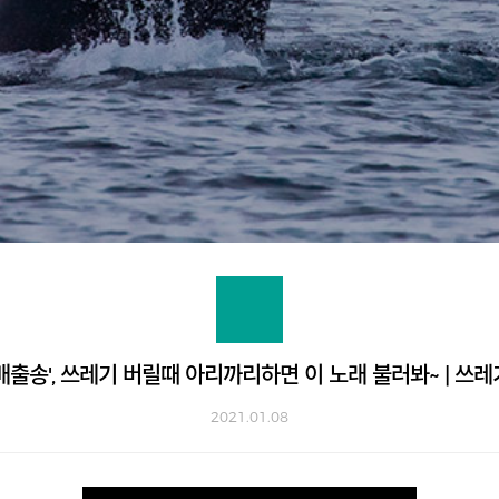
배출송', 쓰레기 버릴때 아리까리하면 이 노래 불러봐~ | 쓰
2021.01.08