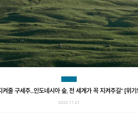
켜줄 구세주…인도네시아 숲, 전 세계가 꼭 지켜주길” [위기
2022.11.21