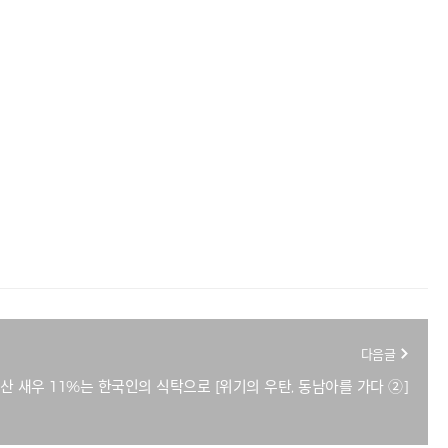
다음글
산 새우 11%는 한국인의 식탁으로 [위기의 우탄, 동남아를 가다 ②]