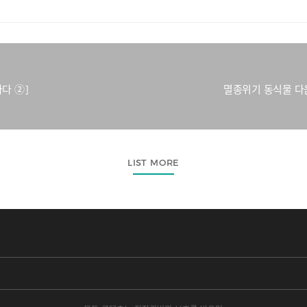
다 ②]
멸종위기 동식물 다음
LIST MORE