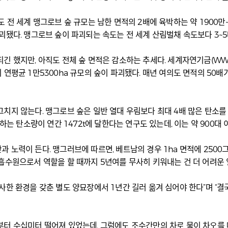
전 세계 맹그로브 숲 규모는 남한 면적의 2배에 육박하는 약 1900만~20
괴됐다. 맹그로브 숲이 파괴되는 속도는 전 세계 산림벌채 속도보다 3~
긴 했지만, 아직도 전체 숲 면적은 감소하는 추세다. 세계자연기금(W
까지 연평균 1만5300ha 규모의 숲이 파괴됐다. 매년 여의도 면적의 50
치지 않는다. 맹그로브 숲은 일반 열대 우림보다 최대 4배 많은 탄소를 
하는 탄소량이 연간 1472t에 달한다는 연구도 있는데, 이는 약 900
노력이 든다. 맹그러브에 따르면, 베트남의 경우 1ha 면적에 2500그
흡수원으로서 역할을 할 때까지 5년여를 무사히 키워내는 건 더 어려운 
사한 환경을 갖춘 별도 양묘장에서 1년간 길러 옮겨 심어야 한다”며 “결
부터 수십미터 떨어져 있었는데, 그럼에도 조수간만의 차로 물이 차오를 