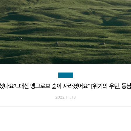
셨나요?...대신 맹그로브 숲이 사라졌어요” [위기의 우탄, 동
2022.11.18