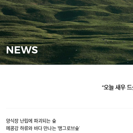
NEWS
“오늘 새우 드
양식장 난립에 파괴되는 숲
메콩강 하류와 바다 만나는 ‘맹그로브숲’