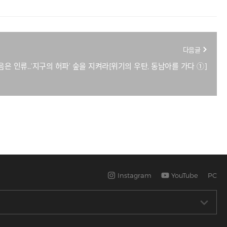
다음글
은 인류...‘지구의 허파’ 숲을 지켜라[위기의 우탄, 동남아를 가다 ①]
Instagram
YouTube
PC