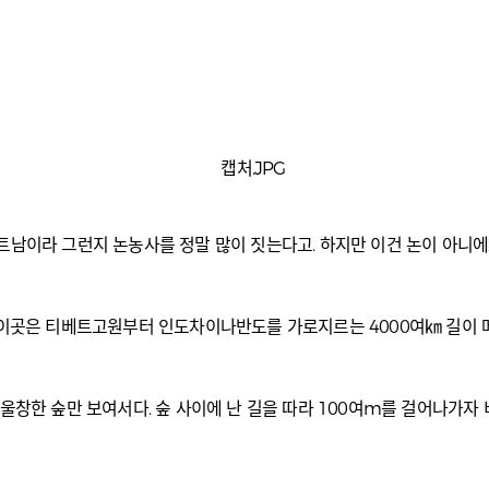
트남이라 그런지 논농사를 정말 많이 짓는다고. 하지만 이건 논이 아니에
. 이곳은 티베트고원부터 인도차이나반도를 가로지르는 4000여㎞ 길이 
울창한 숲만 보여서다. 숲 사이에 난 길을 따라 100여m를 걸어나가자 