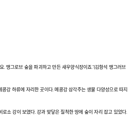
요. 맹그로브 숲을 파괴하고 만든 새우양식장이죠.”(김항석 맹그러브
메콩강 하류에 자리한 곳이다. 메콩강 삼각주는 생물 다양성으로 따지
비로소 강이 보였다. 강과 맞닿은 질척한 땅에 숲이 자리 잡고 있었다.