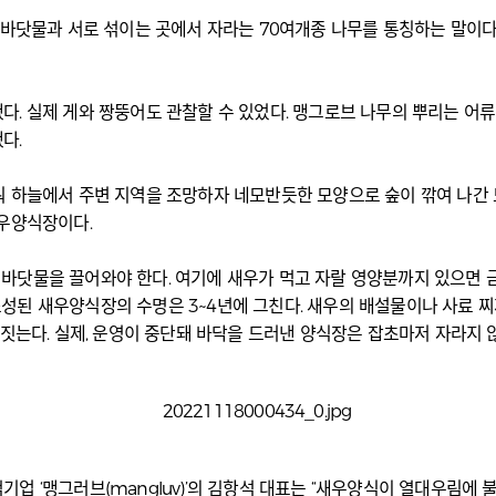
 바닷물과 서로 섞이는 곳에서 자라는 70여개종 나무를 통칭하는 말이다
. 실제 게와 짱뚱어도 관찰할 수 있었다. 맹그로브 나무의 뿌리는 어류
다.
워 하늘에서 주변 지역을 조망하자 네모반듯한 모양으로 숲이 깎여 나간 
새우양식장이다.
바닷물을 끌어와야 한다. 여기에 새우가 먹고 자랄 영양분까지 있으면 
된 새우양식장의 수명은 3~4년에 그친다. 새우의 배설물이나 사료 찌꺼
 짓는다. 실제, 운영이 중단돼 바닥을 드러낸 양식장은 잡초마저 자라지 
 ‘맹그러브(mangluv)’의 김항석 대표는 “새우양식이 열대우림에 불