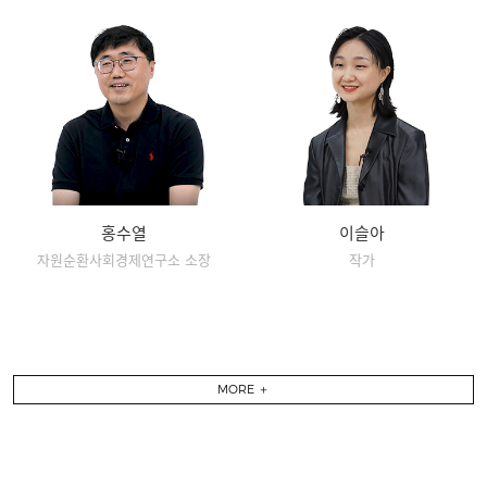
홍수열
이슬아
자원순환사회경제연구소 소장
작가
MORE ＋