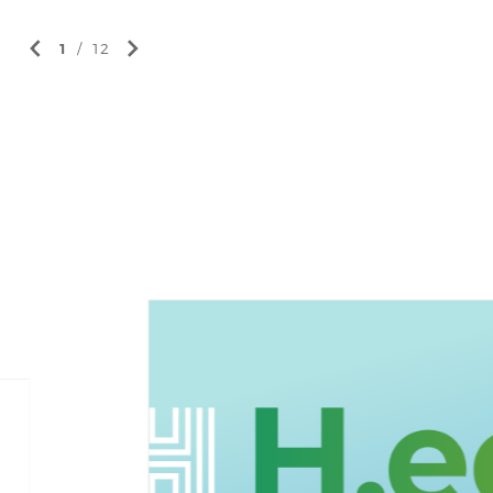
1
/
12