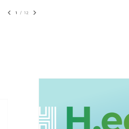
1
/
12