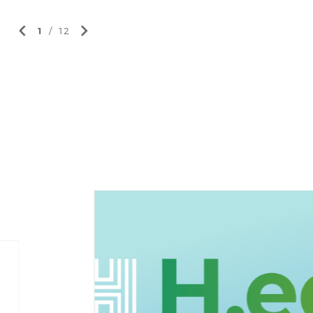
1
/
12