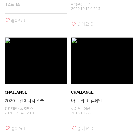
네스프레소
해양환경공단
2020.10.12~12.13
좋아요
0
좋아요
0
자세히보기
자세히보기
CHALLANGE
CHALLANGE
2020 그린에너지 스쿨
아.그.위.그. 캠페인
환경재단, GS 칼텍스
sk이노베이션
2020.12.14~12.18
2018.10.22~
좋아요
0
좋아요
0