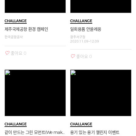
CHALLANGE
CHALLANGE
제주국제공항 환경 캠페인
일회용품 안쓸레옹
한국공항공사
광주서구청
2020.11.09~12.09
좋아요
0
좋아요
0
자세히보기
자세히보기
CHALLANGE
CHALLANGE
같이 만드는 그린 모먼트(We make green moments)
용기 있는 용기 챌린지 이벤트