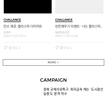
CHALLANGE
CHALLANGE
탄소 제로, 플라스틱 다이어트
빈칸채우기 이벤트 ' 나는 플라스틱을 줄이기 위해 ()했어!'
환경부
해양환경공단
2020.11.23~12.13
2020.11.26~12.06
좋아요
0
좋아요
0
MORE ＋
CAMPAIGN
경북 규제자유특구, 희귀금속 캐는 ‘도시광산
실증’도 본격 착수