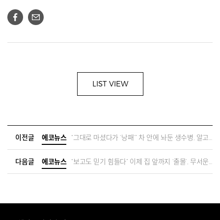
LIST VIEW
이전글
에코뉴스
“그대로 마셨다가 ‘낭패’” 차 안에 놔둔 생수병, 알고 보니…미세플라스틱이 ‘수두룩’ [지구, 뭐래?]
다음글
에코뉴스
“보고도 믿기 힘들다” 이제 집 앞까지 ‘출몰’, 무서운 야생동물…같이 살 수 있을까 [지구, 뭐래?]