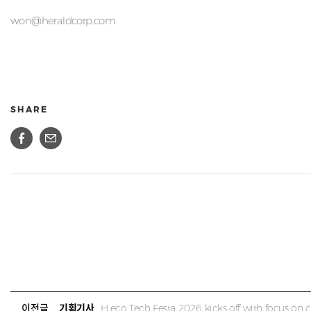
won@heraldcorp.com
SHARE
이전글
기획기사
H.eco Tech Festa 2026 kicks off with focus on 