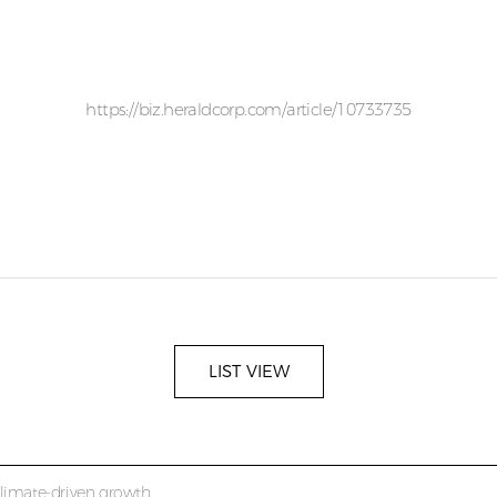
https://biz.heraldcorp.com/article/10733735
LIST VIEW
climate-driven growth