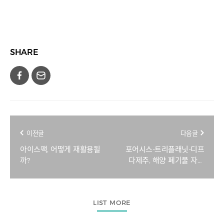
SHARE
이전글
다음글
아이스팩, 어떻게 재활용될
포어시스-트리플래닛-디프
까?
다제주, 해양 폐기물 자원
순환 팔 걷었다
LIST MORE