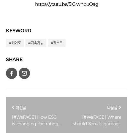
https://youtu.be/5lGiwnbuOag
KEYWORD
#히어로
#지속가능
#퀘스트
SHARE
이전글
다음글
[#WeFACE] How ESG
[#WeFACE] Where
is changing the ratings
should Seoul’s garbage
game for financial
go?