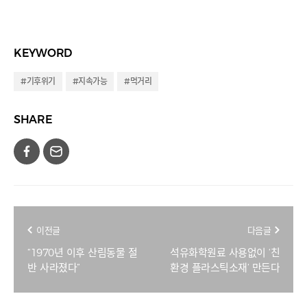
KEYWORD
#기후위기
#지속가능
#먹거리
SHARE
이전글
다음글
“1970년 이후 산림동물 절
석유화학원료 사용없이 ‘친
반 사라졌다”
환경 플라스틱소재’ 만든다