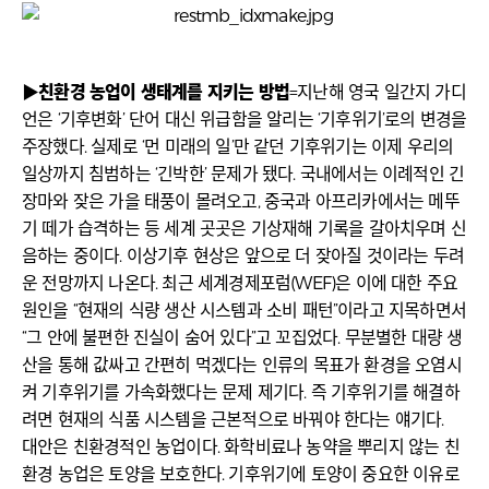
▶친환경 농업이 생태계를 지키는 방법
=지난해 영국 일간지 가디
언은 ‘기후변화’ 단어 대신 위급함을 알리는 ‘기후위기’로의 변경을
주장했다. 실제로 ‘먼 미래의 일’만 같던 기후위기는 이제 우리의
일상까지 침범하는 ‘긴박한’ 문제가 됐다. 국내에서는 이례적인 긴
장마와 잦은 가을 태풍이 몰려오고, 중국과 아프리카에서는 메뚜
기 떼가 습격하는 등 세계 곳곳은 기상재해 기록을 갈아치우며 신
음하는 중이다. 이상기후 현상은 앞으로 더 잦아질 것이라는 두려
운 전망까지 나온다. 최근 세계경제포럼(WEF)은 이에 대한 주요
원인을 “현재의 식량 생산 시스템과 소비 패턴”이라고 지목하면서
“그 안에 불편한 진실이 숨어 있다”고 꼬집었다. 무분별한 대량 생
산을 통해 값싸고 간편히 먹겠다는 인류의 목표가 환경을 오염시
켜 기후위기를 가속화했다는 문제 제기다. 즉 기후위기를 해결하
려면 현재의 식품 시스템을 근본적으로 바꿔야 한다는 얘기다.
대안은 친환경적인 농업이다. 화학비료나 농약을 뿌리지 않는 친
환경 농업은 토양을 보호한다. 기후위기에 토양이 중요한 이유로