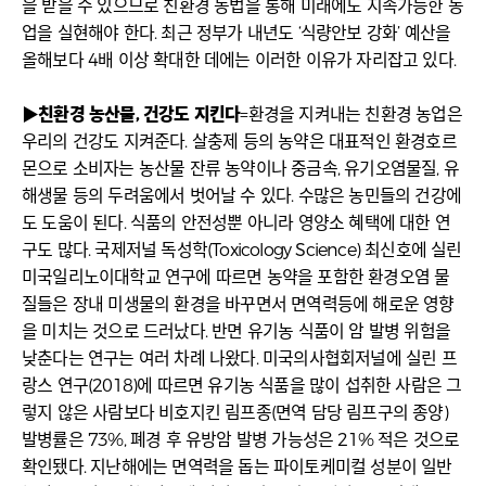
을 받을 수 있으므로 친환경 농법을 통해 미래에도 지속가능한 농
업을 실현해야 한다. 최근 정부가 내년도 ‘식량안보 강화’ 예산을
올해보다 4배 이상 확대한 데에는 이러한 이유가 자리잡고 있다.
▶친환경 농산물, 건강도 지킨다
=환경을 지켜내는 친환경 농업은
우리의 건강도 지켜준다. 살충제 등의 농약은 대표적인 환경호르
몬으로 소비자는 농산물 잔류 농약이나 중금속, 유기오염물질, 유
해생물 등의 두려움에서 벗어날 수 있다. 수많은 농민들의 건강에
도 도움이 된다. 식품의 안전성뿐 아니라 영양소 혜택에 대한 연
구도 많다. 국제저널 독성학(Toxicology Science) 최신호에 실린
미국일리노이대학교 연구에 따르면 농약을 포함한 환경오염 물
질들은 장내 미생물의 환경을 바꾸면서 면역력등에 해로운 영향
을 미치는 것으로 드러났다. 반면 유기농 식품이 암 발병 위험을
낮춘다는 연구는 여러 차례 나왔다. 미국의사협회저널에 실린 프
랑스 연구(2018)에 따르면 유기농 식품을 많이 섭취한 사람은 그
렇지 않은 사람보다 비호지킨 림프종(면역 담당 림프구의 종양)
발병률은 73%, 폐경 후 유방암 발병 가능성은 21% 적은 것으로
확인됐다. 지난해에는 면역력을 돕는 파이토케미컬 성분이 일반