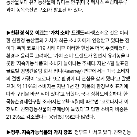
농산물보다 유기농산물에 많다는 연구(미국 텍사스 주립대·우루
과이 농목축산연구소)가 발표된 바 있다.
▶친환경 식품 이끄는 ‘가치 소비’ 트렌드
=다행스러운 것은 이러
한 친환경 농산물의 가치가 최근 소비자에게 인정받고 있다는 점
이다. 특히 코로나19 사태 이후 이러한 현상은 더욱 뚜렷해졌다.
환경과 윤리를 고려하는 ‘가치 소비’ 트렌드가 일면서 유기농을 비
롯한 ‘지속가능식품’의 소비가 늘어나는 추세다. 지난 4월 발표된
글로벌 경영컨설팅 회사 커니(Kearney) 연구에서는 미국 소비자
의 절반 가량이 “코로나19로 환경에 더 관심을 갖게 됐다”고 말했
으며, 약 11%의 소비자는 지난 1년 간 “제품의 환경보호 표기에
따라 구입을 바꾼 적이 있다”고 답했다. 국내 상황도비슷하다. 한
국농촌경제연구원 조사(지난 2월~4월)에 따르면 “코로나사태 이
전보다 친환경농산물의 구매량이 늘었다”고 답한 소비자 비중은
21.2%로, 감소했다는 응답(8.1%)보다 많았다.
▶정부, 지속가능식품의 가치 강조
=정부도 나서고 있다. 친환경농